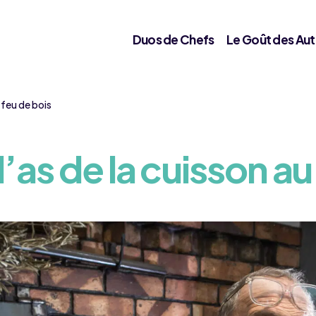
Duos de Chefs
Le Goût des Aut
u feu de bois
l’as de la cuisson au