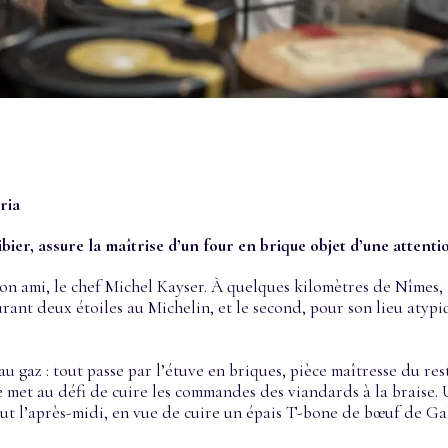
ria
bier, assure la maîtrise d’un four en brique objet d’une attenti
on ami, le chef Michel Kayser. À quelques kilomètres de Nîmes,
rant deux étoiles au Michelin, et le second, pour son lieu atyp
 au gaz : tout passe par l’étuve en briques, pièce maîtresse du r
se met au défi de cuire les commandes des viandards à la braise. 
 tout l’après-midi, en vue de cuire un épais T-bone de bœuf de Ga