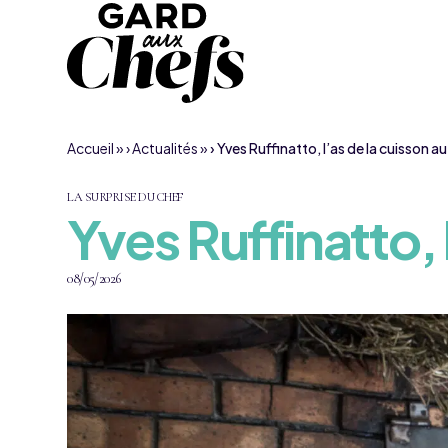
Aller au contenu
Accueil
»
Actualités
»
Yves Ruffinatto, l’as de la cuisson a
LA SURPRISE DU CHEF
Yves Ruffinatto, 
08/05/2026