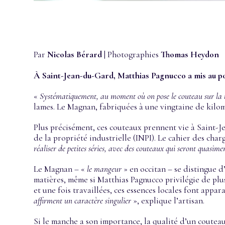
Par
Nicolas Bérard
| Photographies
Thomas Heydon
À Saint-Jean-du-Gard, Matthias Pagnucco a mis au poin
«
Systématiquement, au moment où on pose le couteau sur la ta
lames. Le Magnan, fabriquées à une vingtaine de kilomè
Plus précisément, ces couteaux prennent vie à Saint-J
de la propriété industrielle (INPI). Le cahier des cha
réaliser de petites séries, avec des couteaux qui seront quasim
Le Magnan – «
le mangeur
» en occitan – se distingue d
matières, même si Matthias Pagnucco privilégie de plus
et une fois travaillées, ces essences locales font appar
affirment un caractère singulier
», explique l’artisan.
Si le manche a son importance, la qualité d’un coutea