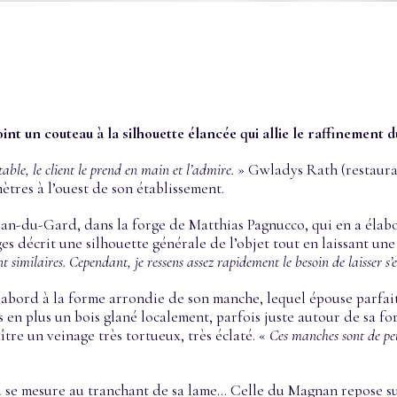
t un couteau à la silhouette élancée qui allie le raffinement d
ble, le client le prend en main et l’admire.
» Gwladys Rath (restauran
tres à l’ouest de son établissement.
ean-du-Gard, dans la forge de Matthias Pagnucco, qui en a élabo
rges décrit une silhouette générale de l’objet tout en laissant 
ent similaires. Cependant, je ressens assez rapidement le besoin de laisser
’abord à la forme arrondie de son manche, lequel épouse parfait
 en plus un bois glané localement, parfois juste autour de sa fo
aître un veinage très tortueux, très éclaté. «
Ces manches sont de pet
u se mesure au tranchant de sa lame… Celle du Magnan repose sur