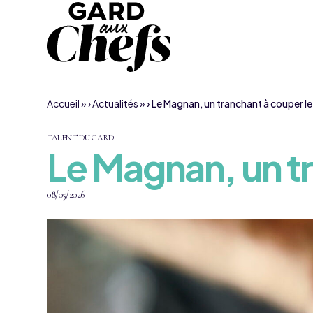
Aller au contenu
Accueil
»
Actualités
»
Le Magnan, un tranchant à couper le
TALENT DU GARD
Le Magnan, un tr
08/05/2026