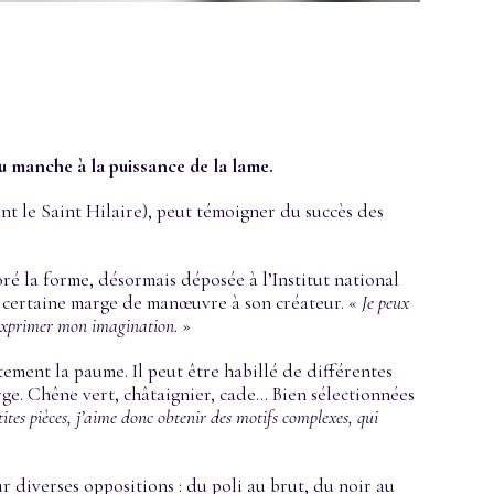
u manche à la puissance de la lame.
t le Saint Hilaire), peut témoigner du succès des
ré la forme, désormais déposée à l’Institut national
une certaine marge de manœuvre à son créateur. «
Je peux
 s’exprimer mon imagination.
»
ement la paume. Il peut être habillé de différentes
rge. Chêne vert, châtaignier, cade… Bien sélectionnées
ites pièces, j’aime donc obtenir des motifs complexes, qui
 diverses oppositions : du poli au brut, du noir au