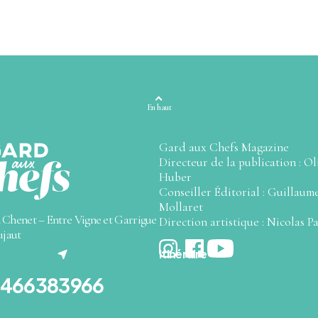
En haut
Gard aux Chefs Magazine
Directeur de la publication : Ol
Huber
Conseiller Éditorial : Guillaum
Mollaret
 Chenet – Entre Vigne et Garrigue
Direction artistique : Nicolas P
ujaut
l onglet)
Itinéraire
466383966