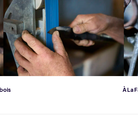
 bois
À La F