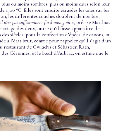
, plus ou moins sombres, plus ou moins durs selon leur
e 1300 °C. Elles sont ensuite écrasées les unes sur les
ion, les différentes couches doublent de nombre,
l n’est pas suffisamment fin à mon goût
», précise Matthias
 mariage des deux, outre qu’il fasse apparaître de
s des siècles, pour la confection d’épées, de canons, ou
ssée à l’état brut, comme pour rappeler qu’il s’agit d’un
… Au restaurant de Gwladys et Sébastien Rath,
n des Cévennes, et le bœuf d’Aubrac, on estime que le