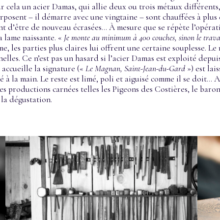
r cela un acier Damas, qui allie deux ou trois métaux différents
posent – il démarre avec une vingtaine – sont chauffées à plus d
ant d’être de nouveau écrasées… À mesure que se répète l’opérat
la lame naissante. «
Je monte au minimum à 400 couches, sinon le travai
e, les parties plus claires lui offrent une certaine souplesse. Le
elles. Ce n’est pas un hasard si l’acier Damas est exploité depui
 accueille la signature («
Le Magnan, Saint-Jean-du-Gard
») est lai
é à la main. Le reste est limé, poli et aiguisé comme il se doit
es productions carnées telles les Pigeons des Costières, le baro
 la dégustation.