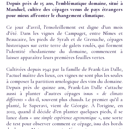
Depuis près de 15 ans, l’emblématique domaine, situé à
Manduel, cultive des cépages venus de pays étrangers
pour mieux affronter le changement climatique.
Ce jour d’avril, l’ensoleillement est digne d’un mois
d’été. Dans les vignes de Campuget, entre Nîmes et
Beaucaire, les pieds de Syrah et de Grenache, cépages
historiques sur cette terre de galets roulés, qui forment
l’identité rhodanienne du domaine, commencent à
laisser apparaître leurs premières feuilles vertes.
Cultivées depuis 1942 par la famille de Frank-Lin Dalle,
l’actuel maître des lieux, ces vignes ne sont plus les seules
à composer la partition œnologique des vins du domaine.
Depuis près de quinze ans, Frank-Lin Dalle s’attache
aussi à planter d’autres cépages issus «
de climats
différents
» dit-il, souvent plus chauds. Le premier qu’il a
planté, le Saperavi, vient de Géorgie. À l’origine, en
2012, quand il décide d’en planter quelques pieds, il se
lance dans «
une simple expérience agronomique
», une sorte
de test pour observer comment ce cépage, issu des bords