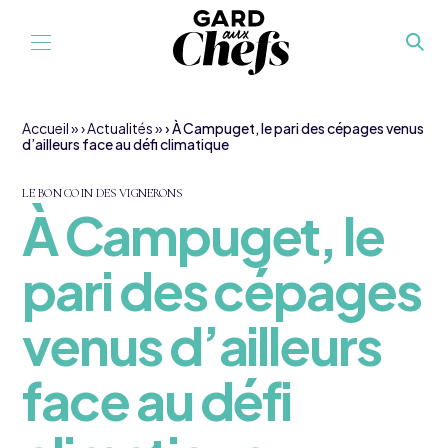
Aller au contenu
Accueil
»
Actualités
»
À Campuget, le pari des cépages venus
d’ailleurs face au défi climatique
LE BON COIN DES VIGNERONS
À Campuget, le
pari des cépages
venus d’ailleurs
face au défi