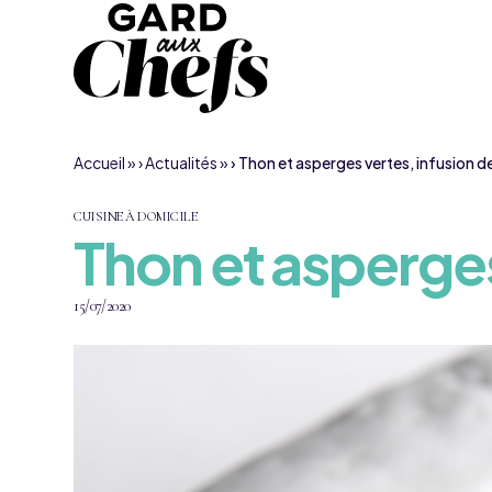
Aller au contenu
Accueil
»
Actualités
»
Thon et asperges vertes, infusion 
CUISINE À DOMICILE
Thon et asperges
15/07/2020