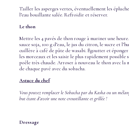
Tailler les asperges vertes, éventuellement les éplucher
l’eau bouillante salée. Refroidir et réserver.
Le thon
Mettre les 4 pavés de thon rouge à mariner une heure.
sauce soja, 100 g d’eau, le jus du citron, le sucre et l’
cuillère à café de pâte de wasabi. Égoutter et éponger
les morceaux et les saisir le plus rapidement possible 
poêle très chaude. Arroser à nouveau le thon avec la 
de chaque pavé avec du sobacha.
Astuce du chef
Vous pouvez remplacer le Sobacha par du Kasha ou un mélange 
but étant d’avoir une note croustillante et grillée !
Dressage