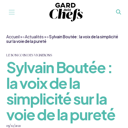
Aller au contenu
Accueil
»
Actualités
»
Sylvain Boutée : la voix de la simplicité
sur la voie de la pureté
LE BON COIN DES VIGNERONS
Sylvain Boutée :
la voix de la
simplicité sur la
voie de la pureté
09/12/2021