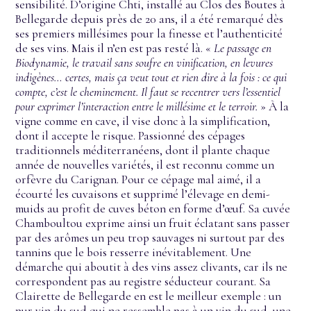
sensibilité. D’origine Chti, installé au Clos des Boutes à
Bellegarde depuis près de 20 ans, il a été remarqué dès
ses premiers millésimes pour la finesse et l’authenticité
de ses vins. Mais il n’en est pas resté là. «
Le passage en
Biodynamie, le travail sans soufre en vinification, en levures
indigènes… certes, mais ça veut tout et rien dire à la fois : ce qui
compte, c’est le cheminement. Il faut se recentrer vers l’essentiel
pour exprimer l’interaction entre le millésime et le terroir.
» À la
vigne comme en cave, il vise donc à la simplification,
dont il accepte le risque. Passionné des cépages
traditionnels méditerranéens, dont il plante chaque
année de nouvelles variétés, il est reconnu comme un
orfèvre du Carignan. Pour ce cépage mal aimé, il a
écourté les cuvaisons et supprimé l’élevage en demi-
muids au profit de cuves béton en forme d’œuf. Sa cuvée
Chamboultou exprime ainsi un fruit éclatant sans passer
par des arômes un peu trop sauvages ni surtout par des
tannins que le bois resserre inévitablement. Une
démarche qui aboutit à des vins assez clivants, car ils ne
correspondent pas au registre séducteur courant. Sa
Clairette de Bellegarde en est le meilleur exemple : un
pur vin du sud qui ne ressemble pas à un vin du sud, une