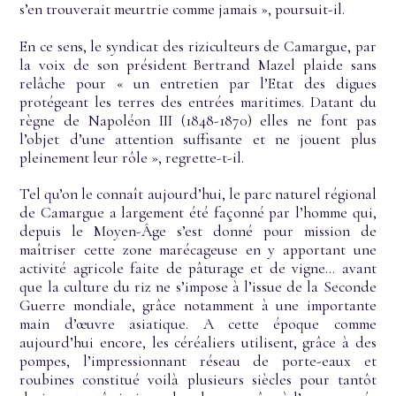
s’en trouverait meurtrie comme jamais », poursuit-il.
En ce sens, le syndicat des riziculteurs de Camargue, par
la voix de son président Bertrand Mazel plaide sans
relâche pour « un entretien par l’Etat des digues
protégeant les terres des entrées maritimes. Datant du
règne de Napoléon III (1848-1870) elles ne font pas
l’objet d’une attention suffisante et ne jouent plus
pleinement leur rôle », regrette-t-il.
Tel qu’on le connaît aujourd’hui, le parc naturel régional
de Camargue a largement été façonné par l’homme qui,
depuis le Moyen-Âge s’est donné pour mission de
maîtriser cette zone marécageuse en y apportant une
activité agricole faite de pâturage et de vigne… avant
que la culture du riz ne s’impose à l’issue de la Seconde
Guerre mondiale, grâce notamment à une importante
main d’œuvre asiatique. A cette époque comme
aujourd’hui encore, les céréaliers utilisent, grâce à des
pompes, l’impressionnant réseau de porte-eaux et
roubines constitué voilà plusieurs siècles pour tantôt