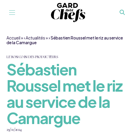
Aller au contenu
Accueil
»
Actualités
»
Sébastien Roussel met le riz au service
de la Camargue
LE BON COIN DES PRODUCTEURS
Sébastien
Roussel met le riz
au service de la
Camargue
29/11/2024