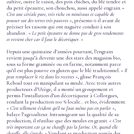
cultive, outre le raisin, des pois chiches, du blé tendre et
du petit épeautre, son chouchou, aussi appelé engrain. «
C’est une céréale pure, très riche en minéraux et capable de
pousser sur des terres très pauvres
», présente-t-il avant de
préciser les raisons qui ont naguère conduit à son
abandon : «
Le petit épeautre ne donne pas de gros rendements
et revient cher car il faut le décortiquer
. »
Depuis une quinzaine d’années pourtant, l’engrain
revient jusqu’à devenir une des stars des magasins bio,
sous sa forme graminée ou en farine, notamment parce
qu’il est plus pauvre en gluten que le blé traditionnel. «
Il
peut remplacer le riz dans les recettes
», glisse François
Reboul tout en manipulant sa meule. Avec trois autres
producteurs d’Uzège, il a monté un groupement et
permis l’installation d’un décortiqueur à Collorgues,
rendant la production 100 % locale… et bio, évidemment.
«
C’est tellement évident qu’il ne faut même pas en parler
»,
balaye l’agriculteur. Intransigeant sur la qualité de sa
production, il n’utilise que des meules en granit. «
C’est
très important car ça ne chauffe pas la farine. Or, quand elle
chauffe, elle s’oxyde.
» Vendant sa production auprès des