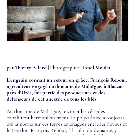
par
Thierry Allard
| Photographie
Lionel Moulet
L’engrain connaît un retour en grâce. François Reboul,
agriculteur engagé du domaine de Malaïgue, à Blauzac
près d’Uzès, fait partie des producteurs et des
défenseurs de cet ancêtre de tous les blés.
Au domaine de Malaïgue, le vin et les céréales
cohabitent harmonieusement. La polyculture a toujours
été la norme sur ces terres aménagées entre les Seynes et
le Gardon. François Reboul, à la tête du domaine, y