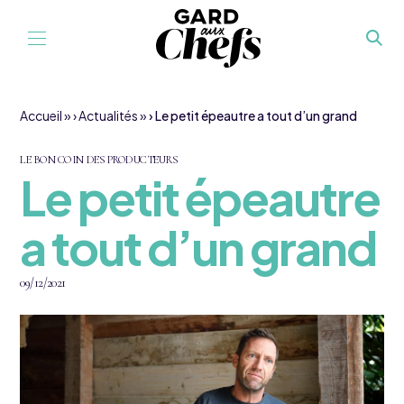
Aller au contenu
Accueil
»
Actualités
»
Le petit épeautre a tout d’un grand
LE BON COIN DES PRODUCTEURS
Le petit épeautre
a tout d’un grand
09/12/2021