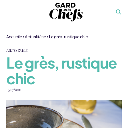
Aller au contenu
Accueil
»
Actualités
»
Le grès, rustique chic
A(RTS) TABLE
Le grès, rustique
chic
13/07/2020