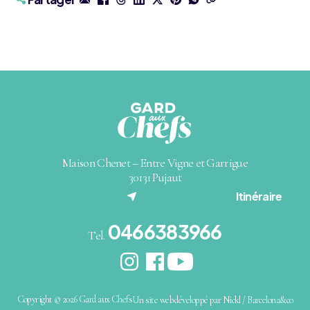
Maison Chenet – Entre Vigne et Garrigue
30131 Pujaut
(nouvel onglet)
Itinéraire
0466383966
Tel.
Copyright © 2026 Gard aux Chefs
Un site web développé par Nickl / Barcelona&co
(nouvel onglet)