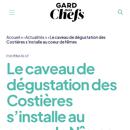
Aller au contenu
Accueil
»
Actualités
»
Le caveau de dégustation des
Costières s’installe au coeur de Nîmes
PARTENARIAT
Le caveau de
dégustation des
Costières
s’installe au