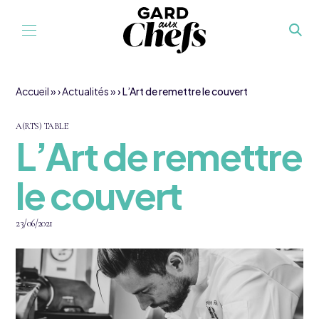
Aller au contenu
Accueil
»
Actualités
»
L’Art de remettre le couvert
A(RTS) TABLE
L’Art de remettre
le couvert
23/06/2021