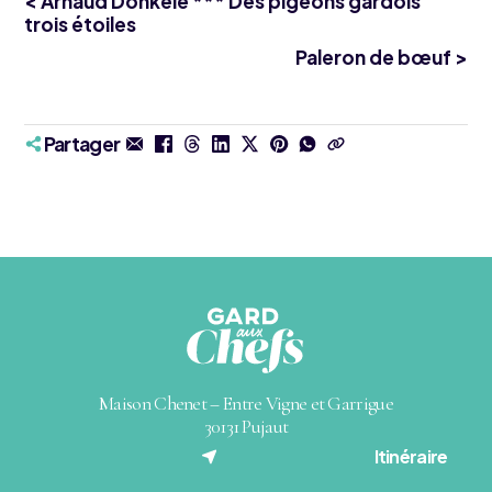
< Arnaud Donkele *** Des pigeons gardois
trois étoiles
Paleron de bœuf >
Partager
Maison Chenet – Entre Vigne et Garrigue
30131 Pujaut
(nouvel onglet)
Itinéraire