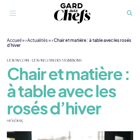
Aller au contenu
Accueil
»
Actualités
»
Chair et matière : à table avec les rosés
d’hiver
LE BON COIN - LE BON COIN DES VIGNERONS
Chair et matière :
à table avec les
rosés d’hiver
01/12/2025