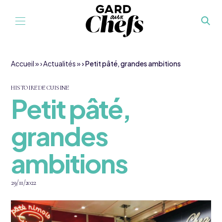
Aller au contenu
Accueil
»
Actualités
»
Petit pâté, grandes ambitions
HISTOIRE DE CUISINE
Petit pâté,
grandes
ambitions
29/11/2022